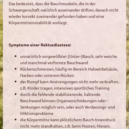
Das bedeutet, dass die Bauchmuskeln, die in der
Schwangerschaft natürlich auseinander driften, danach nicht
wieder korrekt zueinender gefunden haben und eine
Körpermitteinstabilität vorliegt.
Symptome einer Rektusdiastase:
unnatürlich vorgewölbter (Unter-)Bauch, sehr weiche
und manchmal verformte Bauchwand
Rückenschmerzen, häufig im Bereich Halswirbelsäule,
Nacken oder unterem Rücken
der Rumpf kann Anstrengungen nicht mehr verkraften,
z.B. Kinder tragen, intensives sportliches Training
durch die fehlende stabilisierende, haltende
Bauchwand können Organverschiebungen oder -
Senkungen möglich sein, oder auch Verdauungs- und
Miktionsprobleme
die Körpermitte kann plötzlichem Bauch-Innendruck
nicht mehr standhalten, z.B. beim Husten, Niesen,