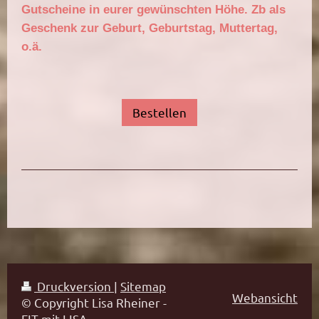
Gutscheine in eurer gewünschten Höhe. Zb als
Geschenk zur Geburt, Geburtstag, Muttertag,
o.ä.
Bestellen
Druckversion
|
Sitemap
Webansicht
© Copyright Lisa Rheiner -
FIT mit LISA